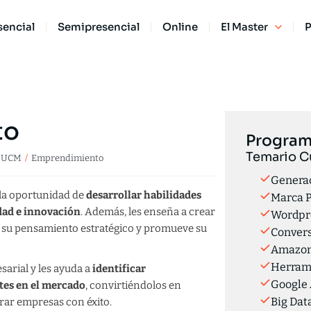
sencial
Semipresencial
Online
El Master
P
to
Program
Temario C
l UCM
Emprendimiento
Generac
 la oportunidad de
desarrollar habilidades
Marca 
dad e innovación
. Además, les enseña a crear
Wordpr
ce su pensamiento estratégico y promueve su
Convers
Amazon 
Herram
arial y les ayuda a
identificar
Google 
tes en el mercado
, convirtiéndolos en
Big Dat
rar empresas con éxito.