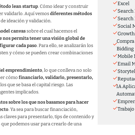
Excel
étodo lean startup
. Cómo idear y construir
Search 
er validarlo. Aquí vemos
diferentes métodos
Search 
 de ideación y validación.
Social 
odel canvas
sobre el cual hacemos el
Growth
ue nos permita tener una visión global de
Compra 
figurar cada paso
. Para ello, se analizarán los
Bidding
isten y cómo se pueden crear combinaciones
Mobile 
Email M
 del emprendimiento
, lo que conlleva no solo
Storyte
ocer cómo
financiarlo, validarlo, presentarlo,
Reputac
los que se basa el capital riesgo. Las
IA Aplic
 agentes implicados.
Automat
Empren
ntos sobre los que nos basamos para hacer
Trabajo
ecto
. Ya sea para buscar financiación,
s claves para presentarlo, tips de contenido y
s que podemos usar para crearlo de una